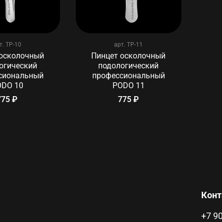
т.
TP-10
арт.
TP-11
 осколочный
Пинцет осколочный
огический
подологический
сиональный
профессиональный
ODO 10
PODO 11
775 ₽
775 ₽
Кон
+7 9