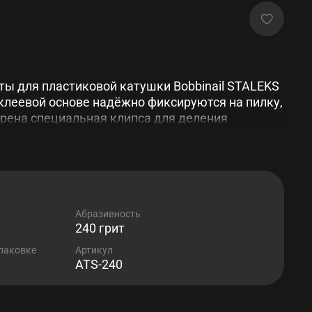
ты для пластиковой катушки Bobbinail STALEKS
 клеевой основе надёжно фиксируются на пилку,
рена специальная клипса для деления
Абразивность
240 грит
упаковке
Артикул
ATS-240