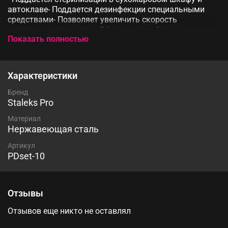
автоклаве- Поддается дезинфекции специальными
средствами- Позволяет увеличить скорость
выполнения педикюра- Обеспечивает более
Показать полностью
качественную обработку кожи стопы-
Высококачественная нержавеющая сталь. Длина
ножки 23мм. В наименовании прописан размер диска,
будьте внимательны.
Характеристики
Бренд
Staleks Pro
Материал
Нержавеющая сталь
Артикул
PDset-10
Отзывы
Отзывов еще никто не оставлял