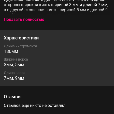
стороны широкая кисть шириной 3 мм и длиной 7 мм,
а с другой скошенная кисть шириной 5 мм и длиной 9
мм. Кисти предназначены для нанесения и
Показать полностью
распределения геля на ногтевую пластину. Не
оставляют ворсинок в материале, облегчая работу
мастера.
Характеристики
Длина инструмента
180мм
Ширина ворса
3мм, 5мм
Длина ворса
7мм, 9мм
Отзывы
Отзывов еще никто не оставлял