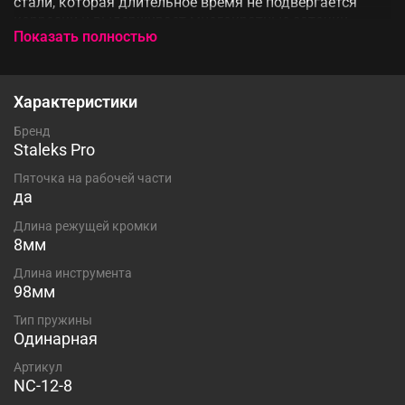
стали, которая длительное время не подвергается
коррозии и выдерживает многократные заточки.
Показать полностью
Инструмент с одинарным типом пружины и длиной
режущей кромки 8 мм устойчив ко всем видам
дезинфекции и стерилизации.
Характеристики
Бренд
Staleks Pro
Пяточка на рабочей части
да
Длина режущей кромки
8мм
Длина инструмента
98мм
Тип пружины
Одинарная
Артикул
NC-12-8