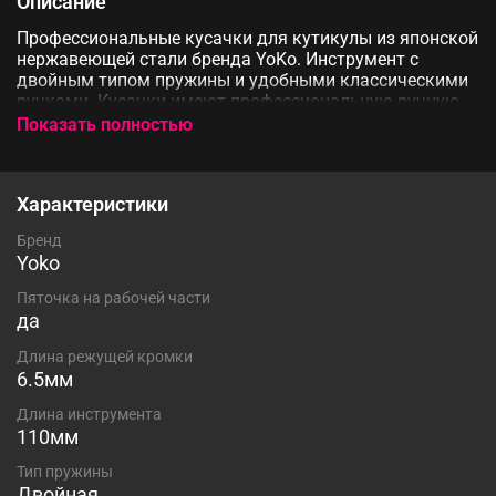
Описание
Профессиональные кусачки для кутикулы из японской
нержавеющей стали бренда YoKo. Инструмент с
двойным типом пружины и удобными классическими
ручками. Кусачки имеют профессиональную ручную
заточку рабочей поверхности, а за счёт высокой
Показать полностью
твёрдости стали сохраняют её достаточно долго.
Длина режущей кромки 6,5 мм. Длина инструмента
111 мм
Характеристики
Бренд
Yoko
Пяточка на рабочей части
да
Длина режущей кромки
6.5мм
Длина инструмента
110мм
Тип пружины
Двойная