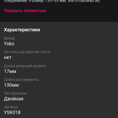
соединение. Размер 130*55 мм. Изготовлены из
лучшего нержавеющего сплава стали,
Показать полностью
использующегося в медицине. Закаленная сталь
прочностью 53-55 HRC, обеспечивает инструменту
повышенную износостойкость.
Характеристики
Бренд
Yoko
Пяточка на рабочей части
нет
Длина режущей кромки
17мм
Длина инструмента
130мм
Тип пружины
Двойная
Артикул
YSK018