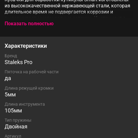
из высококачественной нержавеющей стали, которая
длительное время не подвергается коррозии и
выдерживает многократные заточки. Инструмент с
Показать полностью
двойным типом пружины и длиной режущей кромки 5
мм устойчив ко всем видам дезинфекции и
стерилизации.
Характеристики
Бренд
Staleks Pro
Пяточка на рабочей части
да
Длина режущей кромки
5мм
Длина инструмента
105мм
Тип пружины
Двойная
Артикул