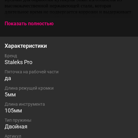
высококачественной нержавеющей стали, которая
длительное время не подвергается коррозии и выдерживает
многократные заточки. Инструмент с двойным типом
Показать полностью
пружины и длиной режущей кромки 5 мм устойчив ко всем
видам дезинфекции и стерилизации.
Характеристики
Бренд
Staleks Pro
Пяточка на рабочей части
да
Длина режущей кромки
5мм
Длина инструмента
105мм
Тип пружины
Двойная
Артикул