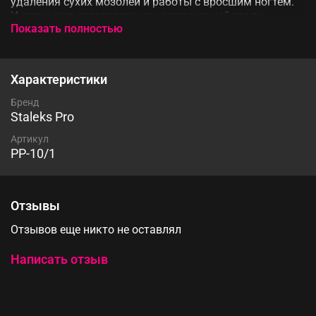
удаления сухих мозолей и работы с вросшим ногтем.
Инструмент изготовлен из нержавеющей стали,
Показать полностью
поддаётся всем видам дезинфекции и стерилизации.
Характеристики
Бренд
Staleks Pro
Артикул
PP-10/1
Отзывы
Отзывов еще никто не оставлял
Написать отзыв