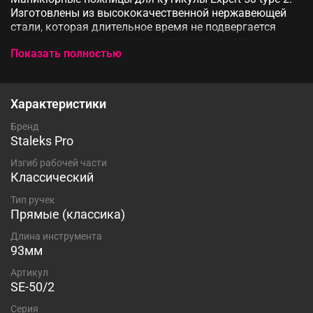
Изготовлены из высококачественной нержавеющей
стали, которая длительное время не подвергается
коррозии и выдерживает многократные заточки.
Показать полностью
Инструмент устойчив ко всем видам дезинфекции и
стерилизации. В товаре идеально сочетаются
качество, функциональность и дизайн.
Характеристики
Бренд
Staleks Pro
Изгиб рабочей части
Классический
Тип ручек
Прямые (классика)
Длина инструмента
93мм
Артикул
SE-50/2
Серия