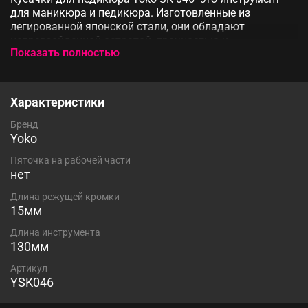
для маникюра и педикюра. Изготовленные из
легированной японской стали, они обладают
непревзойденной остротой, прочностью и
Показать полностью
долговечностью. Кусачки для ногтей с легкостью
решают вопросы ухода за ногтями на ногах.
Инструмент с двойным типом пружины, режущая
кромка 15 мм, длина составляет 13 см.
Характеристики
Бренд
Yoko
Пяточка на рабочей части
нет
Длина режущей кромки
15мм
Длина инструмента
130мм
Артикул
YSK046