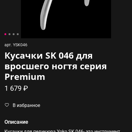
арт.
YSK046
Кусачки SK 046 для
вросшего ногтя серия
Premium
1 679 ₽
В избранное
Описание
Кусачки для педикюра Yoko SK 046- это инструмент