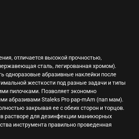
можно подвергать механической очистке,
 для дезинфекции маникюрных
лизовать в сухожаровом шкафу или автоклаве
 свойства инструмента правильно проведенная
ения, отличается высокой прочностью,
нержавеющая сталь, легированная хромом).
ть одноразовые абразивные наклейки после
тимальной жесткости под разные задачи и типы
ьшими пилочками. Позволяет экономно
и абразивами Staleks Pro pap-mAm (пап мам).
лностью закрывая ее с обеих сторон и торцов.
 в растворе для дезинфекции маникюрных
йства инструмента правильно проведенная