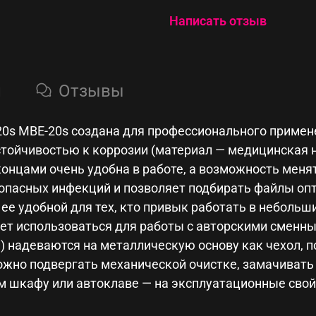
металлическую основу 
Написать отзыв
замачивать в растворе
принадлежностей, стери
— на эксплуатационные
обработка не влияет.
и
Отзывы
20s MBE-20s создана для профессионального примен
тойчивостью к коррозии (материал — медицинская 
онцами очень удобна в работе, а возможность меня
опасных инфекций и позволяет подбирать файлы оп
ет ее удобной для тех, кто привык работать в небол
ет использоваться для работы с авторскими сменным
надеваются на металлическую основу как чехол, по
ожно подвергать механической очистке, замачивать
м шкафу или автоклаве — на эксплуатационные сво