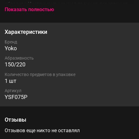
абразива.Инструменты имеют прочную деревянную
Показать полностью
основу, все слои качественно проклеены и долговечны
в работе.Эластичная подложка под абразивной
поверхностью хорошо амортизирует при работе
пилкой, препятствуя повреждению ногтевой пластины.
Характеристики
Бренд
Yoko
Абразивность
150/220
Количество предметов в упаковке
1 шт
Артикул
YSF075P
Отзывы
Отзывов еще никто не оставлял