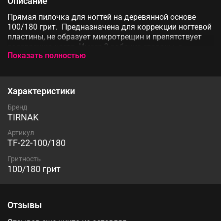
Описание
Прямая пилочка для ногтей на деревянной основе
100/180 грит. Предназначена для коррекции ногтевой
пластины, не образует микротрещин и препятствует
расслоению ногтя. Имеет 2 рабочие стороны, с
Показать полностью
неосыпающимся качественным абразивом.
Поставляется в наборах по 50 шт
Характеристики
Бренд
TIRNAK
Артикул
TF-22-100/180
Гритность
100/180 грит
Отзывы