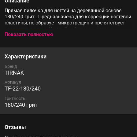
Описание
Прямая пилочка для ногтей на деревянной основе
180/240 грит. Предназначена для коррекции ногтевой
пластины, не образует микротрещин и препятствует
расслоению ногтя. Имеет 2 рабочие стороны, с
Показать полностью
неосыпающимся качественным абразивом.
Поставляется в наборах по 50 шт
Характеристики
Бренд
TIRNAK
Артикул
TF-22-180/240
Гритность
180/240 грит
Отзывы