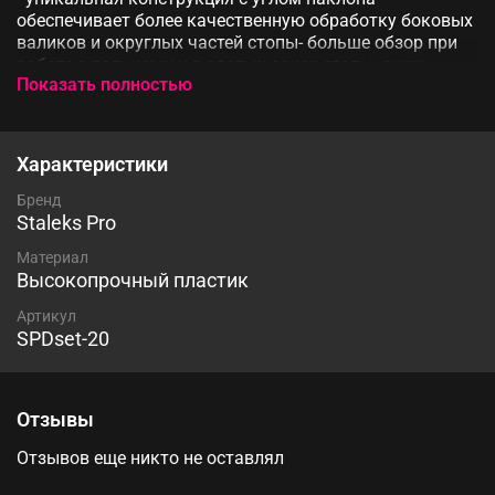
обеспечивает более качественную обработку боковых
валиков и округлых частей стопы- больше обзор при
работе с пальцами и в слепых зонах стопы- очень
Показать полностью
легкий и удобный в работе- за счет применения
одноразовых файлов повышает гигиеничность и
безопасность процедуры- позволяет увеличить
скорость выполнения педикюра- обеспечивает более
Характеристики
качественную обработку кожи стопы- поддается
дезинфекции специальными средствами и холодной
Бренд
стерилизации в спец. растворе- устойчив к действию
Staleks Pro
влаги, бактерий и микроорганизмов, не подвержен
Материал
коррозии. ВАЖНО! Не подвергать воздействию
Высокопрочный пластик
высоких температур. В наименовании прописан
размер диска, будьте внимательны.
Артикул
SPDset-20
Отзывы
Отзывов еще никто не оставлял