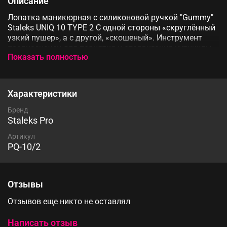
Описание
Лопатка маникюрная с силиконовой ручкой "Gummy"
Staleks UNIQ 10 TYPE 2 С одной стороны «скруглённый
узкий пушер», а с другой, «скошеный». Инструмент
предназначен для поднятия и отодвигания кутикулы.
Показать полностью
Профессиональная ручная заточка рабочих частей
гарантирует точную и профессиональную работу.
Высоколегированная нержавеющая сталь
обеспечивает длительный срок службы и
Характеристики
устойчивость к коррозии. Стальные рабочие части и
силикон устойчивы к стерилизации в автоклаве без
Бренд
потери качества.
Staleks Pro
Артикул
PQ-10/2
Отзывы
Отзывов еще никто не оставлял
Написать отзыв