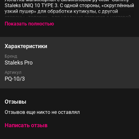
Staleks UNIQ 10 TYPE 3. С одной стороны, «скруглённый
узкий пушер» для обработки кутикулы, с другой
стороны «топорик» для удаления птеригия с ногтевой
пластины. Профессиональная ручная заточка рабочих
Показать полностью
частей гарантирует точную и профессиональную
работу. Высоколегированная нержавеющая сталь
обеспечивает длительный срок службы и
Характеристики
устойчивость к коррозии. Стальные рабочие части и
силикон устойчивы к стерилизации в автоклаве без
Бренд
потери качества.
Staleks Pro
Артикул
PQ-10/3
Отзывы
Отзывов еще никто не оставлял
Написать отзыв