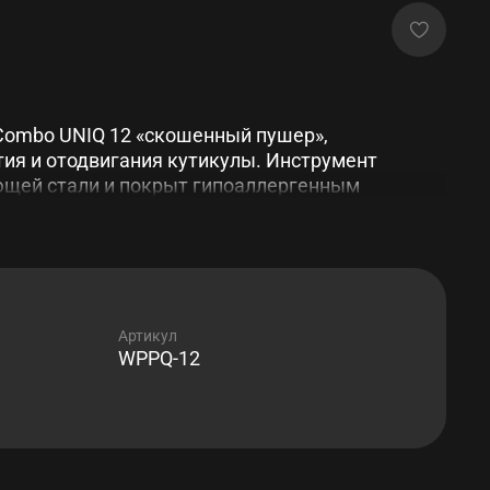
Combo UNIQ 12 «скошенный пушер»,
тия и отодвигания кутикулы. Инструмент
ющей стали и покрыт гипоаллергенным
ерилизация в термической печи и автоклаве
Артикул
WPPQ-12