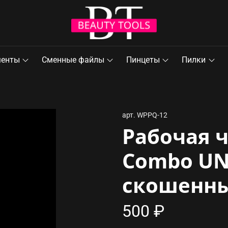
менты
Сменные файлы
Пинцеты
Пилки
арт.
WPPQ-12
Рабочая 
Combo UN
скошенн
500 ₽