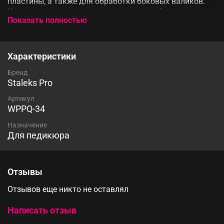
пластины, а также для обработки боковых валиков.
Инструмент изготовлен из нержавеющей стали и
Показать полностью
покрыт гипоаллергенным силиконом, возможна
стерилизация в термической печи и автоклаве без
потери качества.
Характеристики
Бренд
Staleks Pro
Артикул
WPPQ-34
Назначение
Для педикюра
Отзывы
Отзывов еще никто не оставлял
Написать отзыв