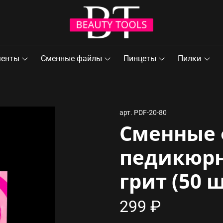
менты
Сменные файлы
Пинцеты
Пилки
арт.
PDF-20-80
Сменные 
педикюрн
грит (50 
299 ₽