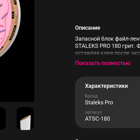
Описание
Запасной блок файл-лен
STALEKS PRO 180 грит. 
оставляя клея после эк
абразивную ленту от гр
Показать полностью
Характеристики
Бренд
Staleks Pro
Артикул
ATSC-180