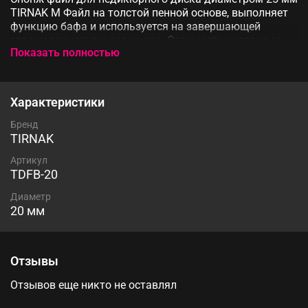
TIRNAK M Файл на толстой пенной основе, выполняет
функцию бафа и используется на завершающей
стадии процедуры педикюра. Стоимость указана за
Показать полностью
комплект 25 шт
Характеристики
Бренд
TIRNAK
Артикул
TDFB-20
Диаметр
20 мм
Отзывы
Отзывов еще никто не оставлял