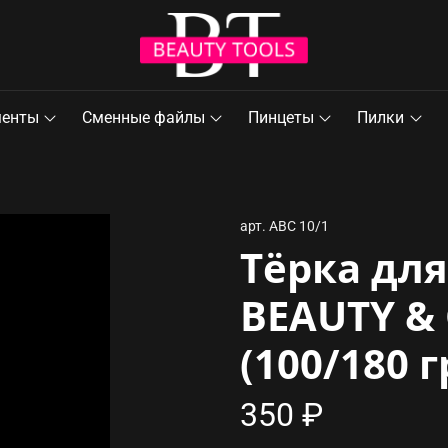
менты
Сменные файлы
Пинцеты
Пилки
арт.
ABC 10/1
Тёрка для
BEAUTY & 
(100/180 г
350 ₽