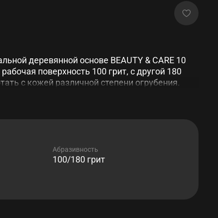
ральной деревянной основе BEAUTY & CARE 10
 рабочая поверхность 100 грит, с другой 180
отать с кожей различной степени огрубения.
й ручке и увеличенной площади абразивной
нагрузка на руку мастера во время процедуры.
Абразивность
100/180 грит