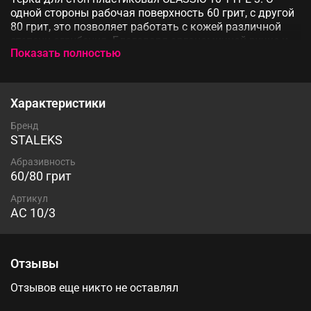
одной стороны рабочая поверхность 60 грит, с другой
80 грит, это позволяет работать с кожей различной
степени огрубения. Благодаря эргономичной ручке и
Показать полностью
увеличенной площади абразивной поверхности
снижается нагрузка на руку мастера во время
процедуры.
Характеристики
Бренд
STALEKS
Абразивность
60/80 грит
Артикул
AC 10/3
Отзывы
Отзывов еще никто не оставлял